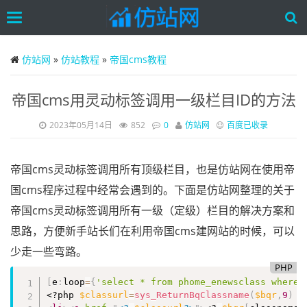
Toggle
navigation
Skip
to
仿站网
»
仿站教程
»
帝国cms教程
main
content
帝国cms用灵动标签调用一级栏目ID的方法
2023年05月14日
852
0
仿站网
百度已收录
帝国cms灵动标签调用所有顶级栏目，也是仿站网在使用帝
国cms程序过程中经常会遇到的。下面是仿站网整理的关于
帝国cms灵动标签调用所有一级（定级）栏目的解决方案和
思路，方便新手站长们在利用帝国cms建网站的时候，可以
少走一些弯路。
PHP
[
e
:
loop
=
{
'select * from phome_enewsclass where 
<?php
$classurl
=
sys_ReturnBqClassname
(
$bqr
,
9
)
?