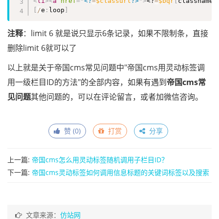
<
li
>
<
a
href
=
"
<?
=
$classurl
?>
"
>
<?
=
$bqr
[
classname
]
[
/
e
:
loop
]
注释
：limit 6 就是说只显示6条记录，如果不限制条，直接
删除limit 6就可以了
以上就是关于帝国cms常见问题中"帝国cms用灵动标签调
用一级栏目ID的方法"的全部内容，如果有遇到
帝国cms常
见问题
其他问题的，可以在评论留言，或者加微信咨询。
赞 (
0
)
打赏
分享
上一篇:
帝国cms怎么用灵动标签随机调用子栏目ID？
下一篇:
帝国cms灵动标签如何调用信息标题的关键词标签以及搜索
链接？
文章来源：
仿站网