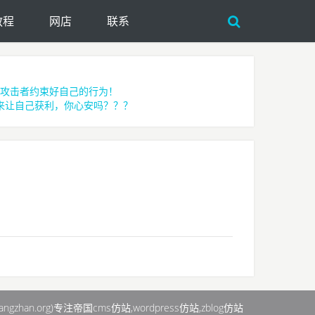
教程
网店
联系
攻击者约束好自己的行为！
来让自己获利，你心安吗？？？
angzhan.org)专注帝国cms仿站,wordpress仿站,zblog仿站