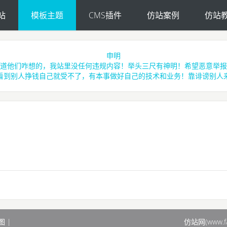
站
模板主题
CMS插件
仿站案例
仿站
申明
道他们咋想的，我站里没任何违规内容！举头三尺有神明！希望恶意举报
看到别人挣钱自己就受不了，有本事做好自己的技术和业务！靠诽谤别人
图
|
仿站网(www.f