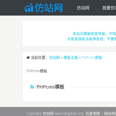
仿站网
我要仿
Skip to main content
本站近期被恶意举报，不知
大家各接各活各挣各钱，不要
当前位置：
仿站网
»
模板主题
»
PHPcms模板
PHPcms模板
PHPcms模板
Copyright 仿站网 www.fangzhan.org
百度地图
|
网站地