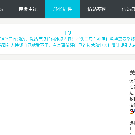
站
模板主题
CMS插件
仿站案例
仿站
申明
道他们咋想的，我站里没任何违规内容！举头三尺有神明！希望恶意举报
看到别人挣钱自己就受不了，有本事做好自己的技术和业务！靠诽谤别人
关
仿
括帝
站
教程
插
选
1
2