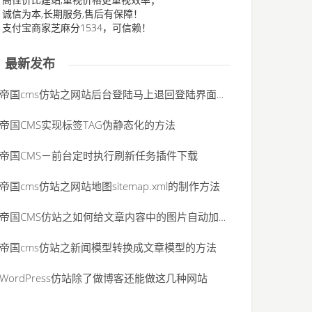
、诚信为本,长期服务,售后有保障！
、支付宝商家芝麻分1534，可信赖！
最新发布
帝国cms仿站之网站后台登陆马上退回登陆界面，并提示“未登录”的解决办法
帝国CMS实现标签TAG伪静态化的方法
帝国CMS－前台定时执行刷新任务插件下载
帝国cms仿站之网站地图sitemap.xml的制作方法
帝国CMS仿站之如何给文章内容中的图片自动加alt属性
帝国cms仿站之新闻模型转换成文章模型的方法
WordPress仿站除了做博客还能做这几种网站