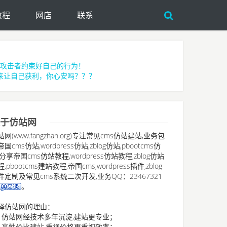
教程
网店
联系
攻击者约束好自己的行为！
来让自己获利，你心安吗？？？
于仿站网
站网(www.fangzhan.org)专注常见cms仿站建站,业务包
国cms仿站,wordpress仿站,zblog仿站,pbootcms仿
,分享帝国cms仿站教程,wordpress仿站教程,zblog仿站
,pbootcms建站教程,帝国cms,wordpress插件,zblog
件定制及常见cms系统二次开发,业务QQ：23467321
。
择仿站网的理由：
、仿站网经技术多年沉淀,建站更专业；
、高性价比建站,重视价格更重视效率；