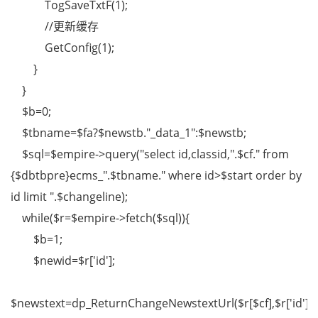
TogSaveTxtF(1);
//更新缓存
GetConfig(1);
}
}
$b=0;
$tbname=$fa?$newstb."_data_1":$newstb;
$sql=$empire->query("select id,classid,".$cf." from
{$dbtbpre}ecms_".$tbname." where id>$start order by
id limit ".$changeline);
while($r=$empire->fetch($sql)){
$b=1;
$newid=$r['id'];
$newstext=dp_ReturnChangeNewstextUrl($r[$cf],$r['id']);