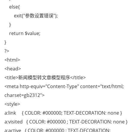
else{
exit("参数设置错误");
}
return $value;
}
?>
<html>
<head>
<title>新闻模型转文章模型程序</title>
<meta http-equiv="Content-Type" content="text/html;
charset=gb2312">
<style>
a:link { COLOR: #000000; TEXT-DECORATION: none }
a:visited { COLOR: #000000 ; TEXT-DECORATION: none }
a:active { COLOR: #000000 ; TEXT-DECORATION: