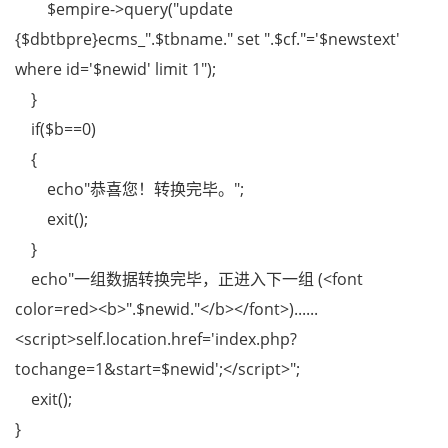
$empire->query("update
{$dbtbpre}ecms_".$tbname." set ".$cf."='$newstext'
where id='$newid' limit 1");
}
if($b==0)
{
echo"恭喜您！转换完毕。";
exit();
}
echo"一组数据转换完毕，正进入下一组 (<font
color=red><b>".$newid."</b></font>)......
<script>self.location.href='index.php?
tochange=1&start=$newid';</script>";
exit();
}