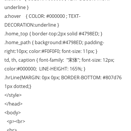
underline }
a:hover { COLOR: #000000 ; TEXT-
DECORATION:underline }
.home_top { border-top:2px solid #4798ED; }
.home_path { background:#4798ED; padding-
right:10px; color:#F0F0F0; font-size: 11px; }
td, th, caption { font-family: "宋体"; font-size: 12px;
color:#000000; LINE-HEIGHT: 165%; }
.hrLine{MARGIN: 0px 0px; BORDER-BOTTOM: #807d76
1px dotted;}
</style>
</head>
<body>
<p><br>
<br>