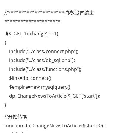
//********************* 参数设置结束
*********************
if($_GET['tochange']==1)
{
include("../class/connect.php");
include("../class/db_sql.php");
include("../class/functions.php");
$link=db_connect();
$empire=new mysqlquery();
dp_ChangeNewsToArticle($_GET['start']);
}
//开始转换
function dp_ChangeNewsToArticle($start=0){