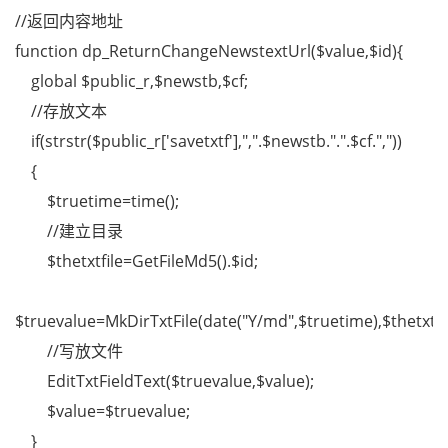
//返回内容地址
function dp_ReturnChangeNewstextUrl($value,$id){
global $public_r,$newstb,$cf;
//存放文本
if(strstr($public_r['savetxtf'],",".$newstb.".".$cf.","))
{
$truetime=time();
//建立目录
$thetxtfile=GetFileMd5().$id;
$truevalue=MkDirTxtFile(date("Y/md",$truetime),$thetxtfil
//写放文件
EditTxtFieldText($truevalue,$value);
$value=$truevalue;
}