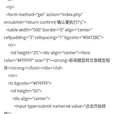
</p>
<form method="get" action="index.php"
onsubmit="return confirm('确认要执行?');">
<table width="500" border="0" align="center"
cellpadding="3" cellspacing="1" bgcolor="#0472BC">
<tr>
<td height="25"><div align="center"><font
color="#FFFFFF" size="3"><strong>新闻模型转文章模型程
序</strong></font></div></td>
</tr>
<tr bgcolor="#FFFFFF">
<td height="50">
<div align="center">
<input type=submit name=ok value="点击开始转
换">