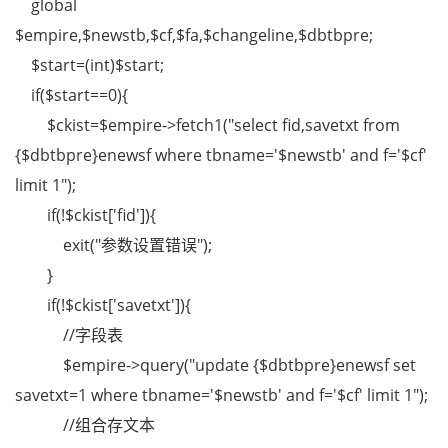
global
$empire,$newstb,$cf,$fa,$changeline,$dbtbpre;
$start=(int)$start;
if($start==0){
$ckist=$empire->fetch1("select fid,savetxt from
{$dbtbpre}enewsf where tbname='$newstb' and f='$cf'
limit 1");
if(!$ckist['fid']){
exit("参数设置错误");
}
if(!$ckist['savetxt']){
//字段表
$empire->query("update {$dbtbpre}enewsf set
savetxt=1 where tbname='$newstb' and f='$cf' limit 1");
//组合存文本